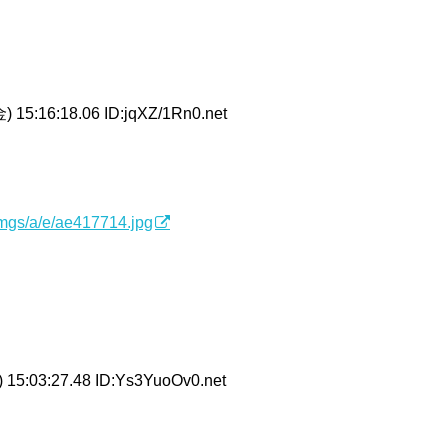
 15:16:18.06 ID:jqXZ/1Rn0.net
/imgs/a/e/ae417714.jpg
 15:03:27.48 ID:Ys3YuoOv0.net