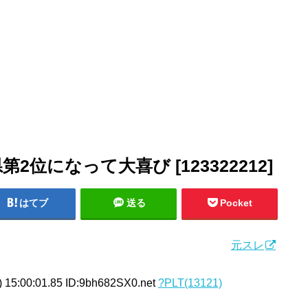
位になって大喜び [123322212]
はてブ
送る
Pocket
元スレ
 15:00:01.85 ID:9bh682SX0.net
?PLT(13121)