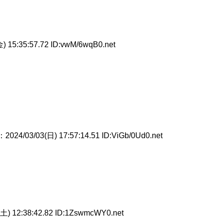
) 15:35:57.72 ID:vwM/6wqB0.net
：2024/03/03(日) 17:57:14.51 ID:ViGb/0Ud0.net
土) 12:38:42.82 ID:1ZswmcWY0.net