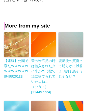
More from my site
【速報】公園で
昔の米不足の時
復帰後の賀喜っ
寝たＷＷＷＷＷ
は輸入されたタ
て明らかに以前
ＷＷＷＷＷＷＷ
イ米がゴミ捨て
より調子悪そう
[848826111]
場に捨てられて
じゃない？
いたよね…
（;・∀・）
[114497724]