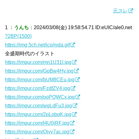
元スレ
1 ：
うんち
：2024/03/08(金) 19:58:54.71 ID:eUIC/ale0.net
?2BP(1500)
https://img.5ch.net/ico/nida.gif
全盛期時代のイラスト
https://imgur.com/mn1U31I.jpg
https://imgur.com/GoBw4Hv.jpg
https://imgur.com/bUM8CEu.jpg
https://imgur.com/FzdfZV4.jpg
https://imgur.com/ooPQWCx.jpg
https://imgur.com/wgLdFu3.jpg
https://imgur.com/2pLobqK.jpg
https://imgur.com/I4U0jRF.jpg
https://imgur.com/Ojvy7ac.jpg