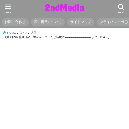
2ndMedia
menu
search
お問い合わせ
広告掲載について
サイトマップ
プライバシーポリ
HOME
なんJ
話題
鳥山明の全盛期作品、神がかっていたと話題にwwwwwwwwwwwww [271912485]