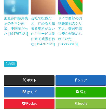
国産鶏肉使用表
会社で役職だ
ドイツ西部の刃
示のチキン南
と、辞めると威
物襲撃犯のシリ
蛮、中国産だっ
張る場所がない
ア人、難民申請
た [194767121]
からサービス業
し滞在が認めら
に来て威張るわ
れていた
な [194767121]
[135853815]
話題
ポスト
シェア
はてブ
送る
Pocket
feedly