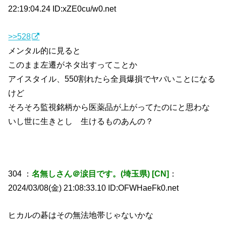
22:19:04.24 ID:xZE0cu/w0.net
>>528
メンタル的に見ると
このまま左遷がネタ出すってことか
アイスタイル、550割れたら全員爆損でヤバいことになる
けど
そろそろ監視銘柄から医薬品が上がってたのにと思わな
いし世に生きとし 生けるものあんの？
304 ：
名無しさん＠涙目です。(埼玉県) [CN]
：
2024/03/08(金) 21:08:33.10 ID:OFWHaeFk0.net
ヒカルの碁はその無法地帯じゃないかな