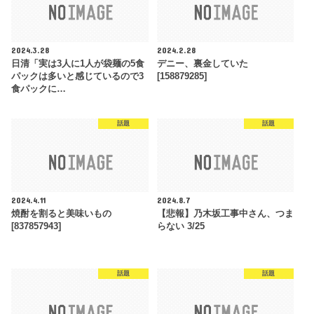
2024.3.28
2024.2.28
日清「実は3人に1人が袋麺の5食
デニー、裏金していた
パックは多いと感じているので3
[158879285]
食パックに…
話題
話題
2024.4.11
2024.8.7
焼酎を割ると美味いもの
【悲報】乃木坂工事中さん、つま
[837857943]
らない 3/25
話題
話題