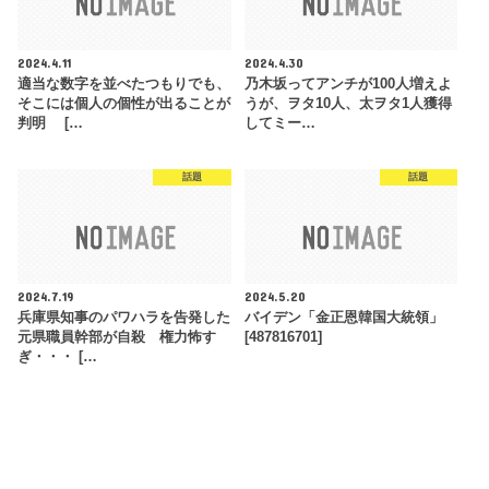
2024.4.11
2024.4.30
適当な数字を並べたつもりでも、
乃木坂ってアンチが100人増えよ
そこには個人の個性が出ることが
うが、ヲタ10人、太ヲタ1人獲得
判明 […
してミー…
話題
話題
2024.7.19
2024.5.20
兵庫県知事のパワハラを告発した
バイデン「金正恩韓国大統領」
元県職員幹部が自殺 権力怖す
[487816701]
ぎ・・・ […