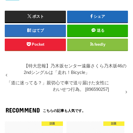
ポスト
シェア
はてブ
送る
Pocket
feedly
【特大悲報】乃木坂センター遠藤さくら乃木坂46の
2ndシングルは「走れ！Bicycle」
「道に迷ってる？」親切心で車で送り届けた女性に
わいせつ行為。 [896590257]
RECOMMEND
こちらの記事も人気です。
話題
話題