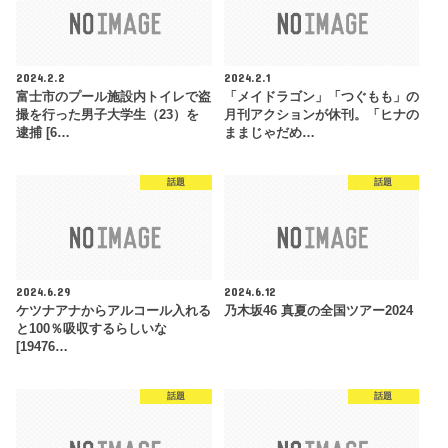
2024.2.2
2024.2.1
富士市のプール施設内トイレで盗
「メイドラゴン」「つぐもも」の
撮を行った男子大学生（23）を
月刊アクションが休刊。「ヒナの
逮捕 [6…
ままじゃだめ…
話題
話題
2024.6.29
2024.6.12
ケツナアナからアルコール入れる
乃木坂46 真夏の全国ツアー2024
と100％吸収するらしいな
[19476…
話題
話題