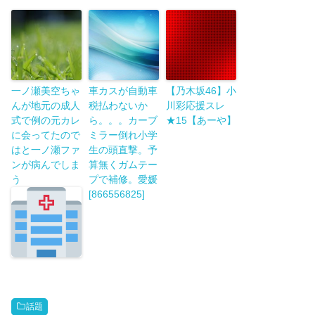
一ノ瀬美空ちゃ
車カスが自動車
【乃木坂46】小
んが地元の成人
税払わないか
川彩応援スレ
式で例の元カレ
ら。。。カーブ
★15【あーや】
に会ってたので
ミラー倒れ小学
はと一ノ瀬ファ
生の頭直撃。予
ンが病んでしま
算無くガムテー
う
プで補修。愛媛
[866556825]
話題