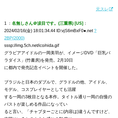
元スレ
1 ：
名無しさん＠涙目です。(三重県) [US]
：
2024/02/16(金) 18:01:34.44 ID:vjS6mBxF0●.net
?
2BP(2000)
sssp://img.5ch.net/ico/nida.gif
グラビアアイドルの一岡美羽が、イメージDVD「巨乳パ
ラダイス」(竹書房)を発売。2月10日
に都内で発売記念イベントを開催した。
ブラジルと日本のダブルで、グラドルの他、アイドル、
モデル、コスプレイヤーとしても活躍
する一岡の3枚目となる本作。タイトル通り一岡の自慢の
バストが楽しめる作品になってい
ると言い、「チャプターごとに(内容は)違うんですけど、