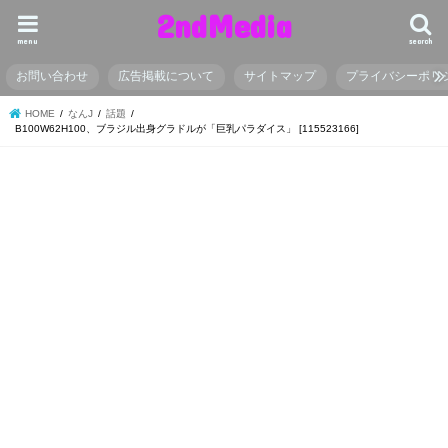
2ndMedia
menu
search
お問い合わせ
広告掲載について
サイトマップ
プライバシーポリ
HOME
なんJ
話題
B100W62H100、ブラジル出身グラドルが「巨乳パラダイス」 [115523166]