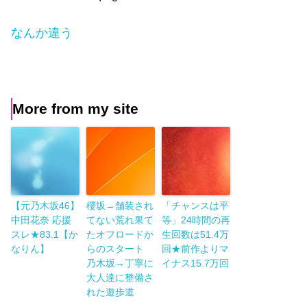
なんか違う
More from my site
【元乃木坂46】
櫻坂→舗装され
「チャンスは平
中田花奈 応援
てない荒れ果て
等」24時間の再
スレ★83.1【か
たオフロードか
生回数は51.4万
なりん】
らのスタート
回★前作よりマ
乃木坂→丁寧に
イナス15.7万回
大人達に整備さ
れた遊歩道