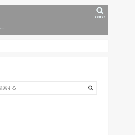
search
シー