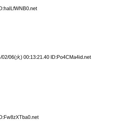
ID:halLfWNB0.net
02/06(火) 00:13:21.40 ID:Po4CMa4id.net
ID:Fw8zXTba0.net