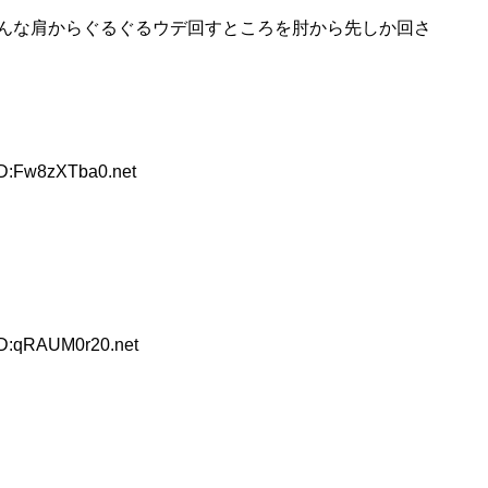
んな肩からぐるぐるウデ回すところを肘から先しか回さ
ID:Fw8zXTba0.net
ID:qRAUM0r20.net