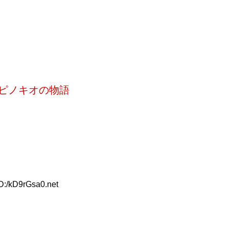
ピノキオの物語
D:/kD9rGsa0.net