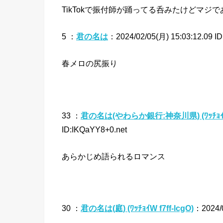
TikTokで振付師が踊ってる呑みたけどマジ
5 ：
君の名は
：2024/02/05(月) 15:03:12.09 I
春メロの尻振り
33 ：
君の名は(やわらか銀行:神奈川県) (ﾜｯﾁｮｲW 
ID:IKQaYY8+0.net
あらかじめ語られるロマンス
30 ：
君の名は(庭) (ﾜｯﾁｮｲW f7ff-lcgO)
：2024/0