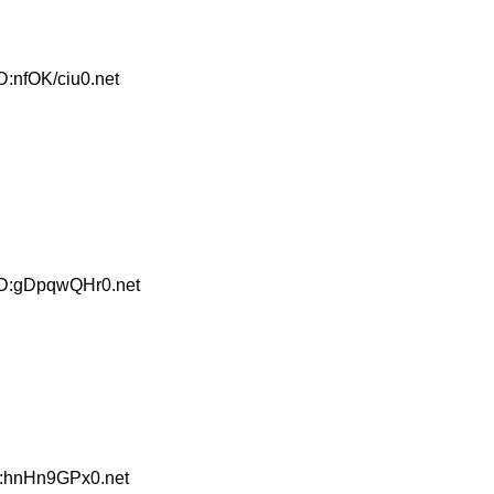
D:nfOK/ciu0.net
ID:gDpqwQHr0.net
D:hnHn9GPx0.net