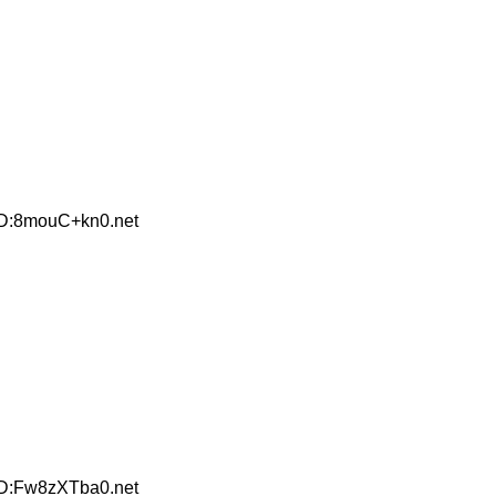
ID:8mouC+kn0.net
ID:Fw8zXTba0.net