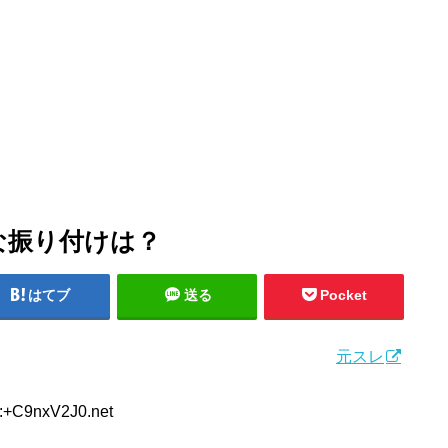
な振り付けは？
はてブ
送る
Pocket
元スレ
D:+C9nxV2J0.net