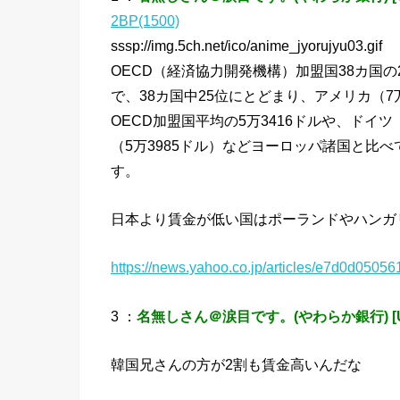
2BP(1500)
sssp://img.5ch.net/ico/anime_jyorujyu03.gif
OECD（経済協力開発機構）加盟国38カ国の
で、38カ国中25位にとどまり、アメリカ（7
OECD加盟国平均の5万3416ドルや、ドイツ
（5万3985ドル）などヨーロッパ諸国と比べ
す。
日本より賃金が低い国はポーランドやハンガ
https://news.yahoo.co.jp/articles/e7d0d05
3 ：
名無しさん＠涙目です。(やわらか銀行) [U
韓国兄さんの方が2割も賃金高いんだな