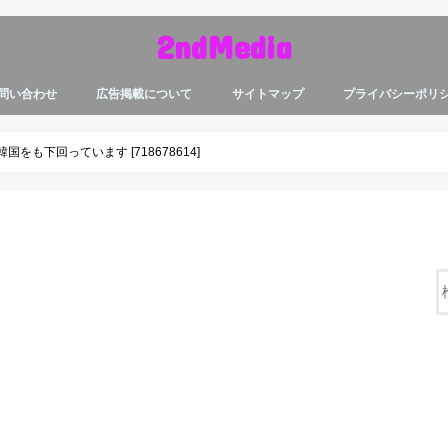
2ndMedia
問い合わせ
広告掲載について
サイトマップ
プライバシーポリ
も下回っています [718678614]