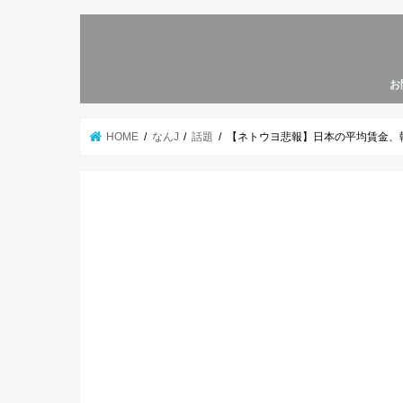
お
HOME
なんJ
話題
【ネトウヨ悲報】日本の平均賃金、韓国を