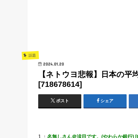
話題
2024.01.20
【ネトウヨ悲報】日本の平
[718678614]
ポスト
シェア
1 ：
名無しさん＠涙目です。(やわらか銀行) [G