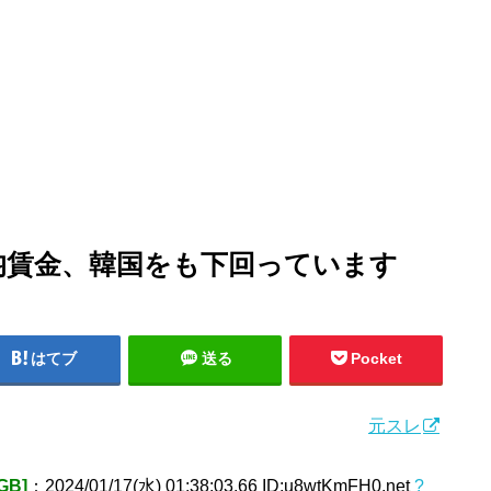
均賃金、韓国をも下回っています
はてブ
送る
Pocket
元スレ
B]
：2024/01/17(水) 01:38:03.66 ID:u8wtKmFH0.net
?