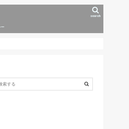
search
シー